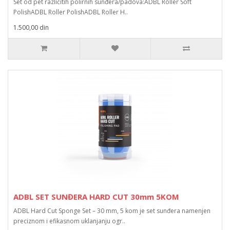
Set od pet različitih polirnih sunđera/padova:ADBL Roller Soft
PolishADBL Roller PolishADBL Roller H..
1.500,00 din
ADBL SET SUNĐERA HARD CUT 30mm 5KOM
ADBL Hard Cut Sponge Set – 30 mm, 5 kom je set sunđera namenjen
preciznom i efikasnom uklanjanju ogr..