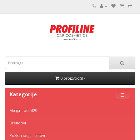
0 proizvod(i) -
Kategorije
Akcija – do 50%
Brendovi
Poklon ideje i setovi