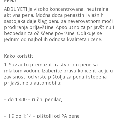
PENA
ADBL YETI je visoko koncentrovana, neutralna
aktivna pena. Moćna doza penastih i vlažnih
sastojaka daje šlag penu sa neverovatnom moći
prodiranja prljavštine. Apsolutno za prljavštinu i
bezbedan za očišćene površine. Odlikuje se
jednim od najboljih odnosa kvaliteta i cene.
Kako koristiti:
1. Suv auto premazati rastvorom pene sa
mlakom vodom. Izaberite pravu koncentraciju u
zavisnosti od vrste pištolja za penu i stepena
prljavštine u automobilu:
– do 1:400 – ručni penilac,
– 1:9 do 1:14 – pištolji od PA pene.