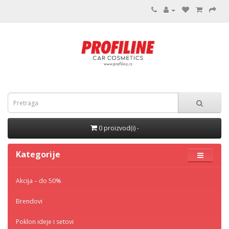
0 proizvod(i) -
Kategorije
Akcija – do 50%
Brendovi
Poklon ideje i setovi