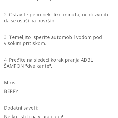
2. Ostavite penu nekoliko minuta, ne dozvolite
da se osuši na površini.
3. Temeljito isperite automobil vodom pod
visokim pritiskom.
4. Pređite na sledeći korak pranja ADBL
ŠAMPON "dve kante".
Miris:
BERRY
Dodatni saveti:
Ne koristiti na vrućoj boji!