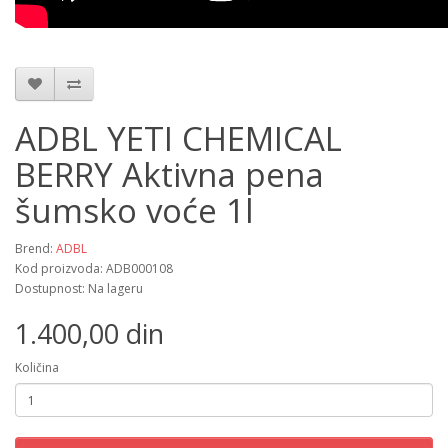
ADBL YETI CHEMICAL
BERRY Aktivna pena
šumsko voće 1l
Brend:
ADBL
Kod proizvoda: ADB000108
Dostupnost: Na lageru
1.400,00 din
Količina