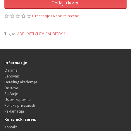
Dodaj u korpu
0 recenzije
/
Napišite recenziju
Tagovi:
ADBL YETI CHEMICAL BERRY 1l
Informacije
O nama
Cenovnici
Detailing akademija
Dostava
Plaćanje
Uslovi kupovine
Politika privatnosti
Reklamacija
Korisnički servis
Kontakt