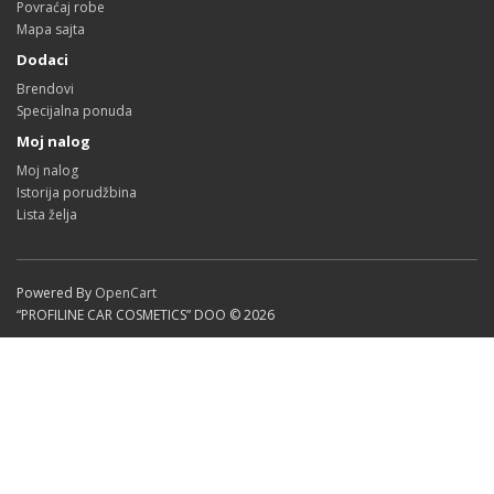
Povraćaj robe
Mapa sajta
Dodaci
Brendovi
Specijalna ponuda
Moj nalog
Moj nalog
Istorija porudžbina
Lista želja
Powered By
OpenCart
“PROFILINE CAR COSMETICS” DOO © 2026